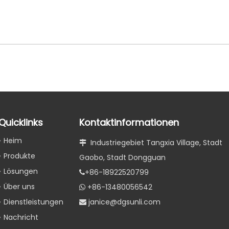
Quicklinks
Kontaktinformationen
Heim
Industriegebiet Tangxia Village, Stadt

Produkte
Gaobo, Stadt Dongguan
Lösungen
+86-18922520799

Über uns
+86-13480056542

Dienstleistungen
janice@dgsunli.com

Nachricht