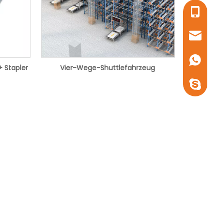
+86-18
janice@
+86-13
 Stapler
Vier-Wege-Shuttlefahrzeug
+86-13